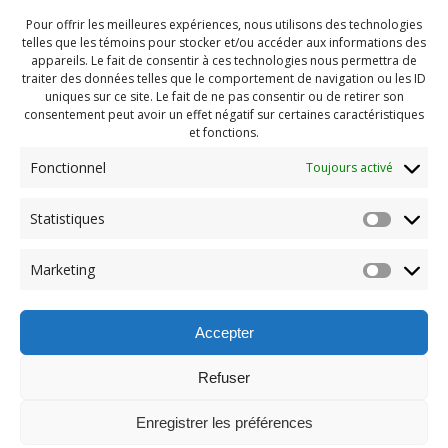
Pour offrir les meilleures expériences, nous utilisons des technologies
telles que les témoins pour stocker et/ou accéder aux informations des
appareils. Le fait de consentir à ces technologies nous permettra de
traiter des données telles que le comportement de navigation ou les ID
uniques sur ce site. Le fait de ne pas consentir ou de retirer son
consentement peut avoir un effet négatif sur certaines caractéristiques
et fonctions.
Fonctionnel
Toujours activé
Statistiques
Navigation
Previous:
Marketing
de
Previous
Party -fin d’été 2020 (55)
post:
l'article
Accepter
Refuser
Enregistrer les préférences
© 2026 Maison des Jeunes de Boucherville.