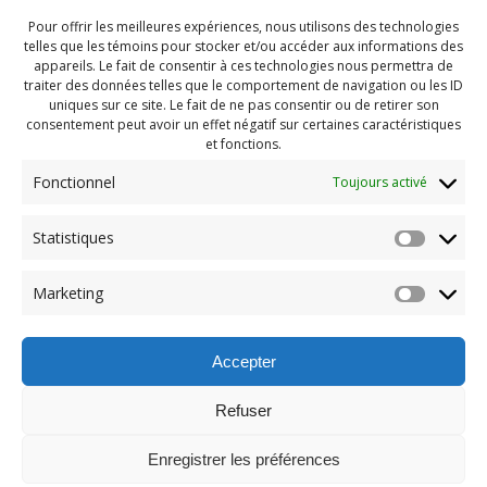
Pour offrir les meilleures expériences, nous utilisons des technologies
telles que les témoins pour stocker et/ou accéder aux informations des
appareils. Le fait de consentir à ces technologies nous permettra de
traiter des données telles que le comportement de navigation ou les ID
uniques sur ce site. Le fait de ne pas consentir ou de retirer son
consentement peut avoir un effet négatif sur certaines caractéristiques
et fonctions.
Fonctionnel
Toujours activé
Statistiques
Navigation
Previous:
Marketing
de
Previous
Party fin été 2022 (107)
post:
l'article
Accepter
Refuser
Enregistrer les préférences
© 2026 Maison des Jeunes de Boucherville.