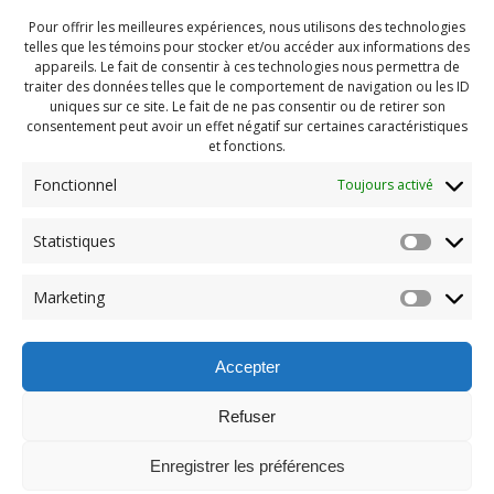
Pour offrir les meilleures expériences, nous utilisons des technologies
telles que les témoins pour stocker et/ou accéder aux informations des
appareils. Le fait de consentir à ces technologies nous permettra de
traiter des données telles que le comportement de navigation ou les ID
uniques sur ce site. Le fait de ne pas consentir ou de retirer son
consentement peut avoir un effet négatif sur certaines caractéristiques
et fonctions.
Fonctionnel
Toujours activé
Statistiques
Navigation
Previous:
Marketing
de
Previous
Party fin été 2022 (166)
post:
l'article
Accepter
Refuser
Enregistrer les préférences
© 2026 Maison des Jeunes de Boucherville.