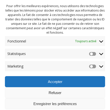
Pour offrir les meilleures expériences, nous utilisons des technologies
telles que les témoins pour stocker et/ou accéder aux informations des
appareils. Le fait de consentir à ces technologies nous permettra de
traiter des données telles que le comportement de navigation ou les ID
uniques sur ce site. Le fait de ne pas consentir ou de retirer son
consentement peut avoir un effet négatif sur certaines caractéristiques
et fonctions.
Fonctionnel
Toujours activé
Statistiques
Navigation
Previous:
Marketing
de
Previous
Party fin été 2022 (177)
post:
l'article
Accepter
Refuser
Enregistrer les préférences
© 2026 Maison des Jeunes de Boucherville.