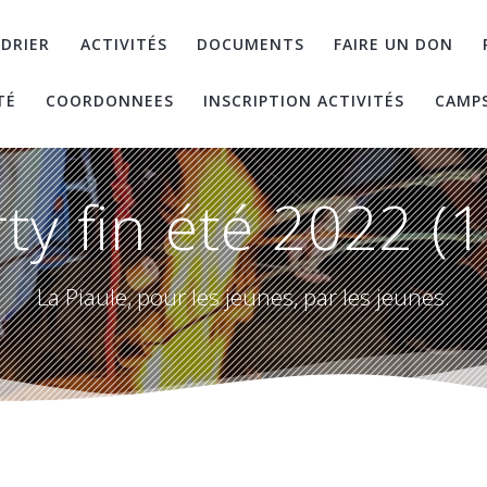
DRIER
ACTIVITÉS
DOCUMENTS
FAIRE UN DON
TÉ
COORDONNEES
INSCRIPTION ACTIVITÉS
CAMP
ty fin été 2022 (
La Piaule, pour les jeunes, par les jeunes.