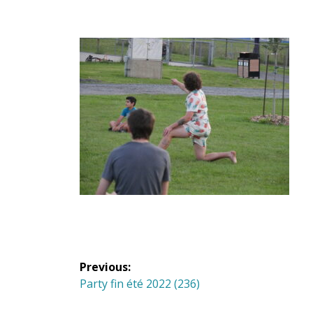
Navigation
Previous:
de
Previous
Party fin été 2022 (236)
post: