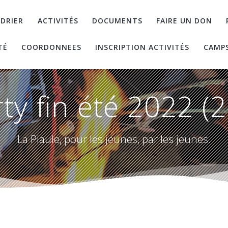
DRIER
ACTIVITÉS
DOCUMENTS
FAIRE UN DON
TÉ
COORDONNEES
INSCRIPTION ACTIVITÉS
CAMP
ty fin été 2022 (
La Piaule, pour les jeunes, par les jeunes.