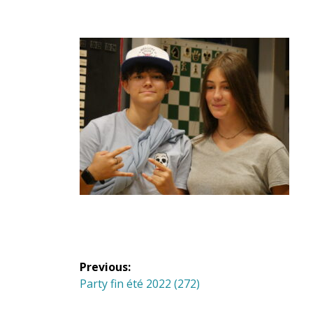
Navigation
Previous:
de
Previous
Party fin été 2022 (272)
post: