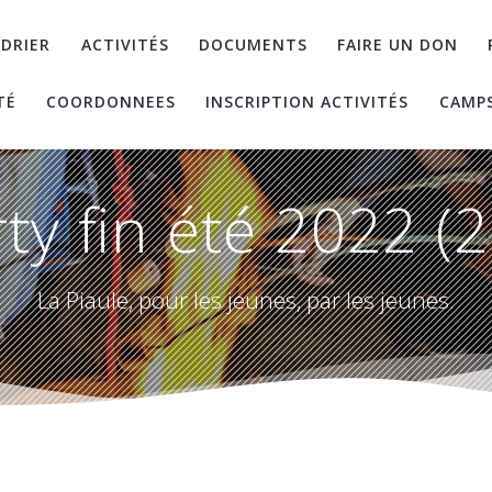
DRIER
ACTIVITÉS
DOCUMENTS
FAIRE UN DON
TÉ
COORDONNEES
INSCRIPTION ACTIVITÉS
CAMP
ty fin été 2022 (
La Piaule, pour les jeunes, par les jeunes.