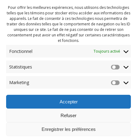
Pour offrir les meilleures expériences, nous utilisons des technologies
telles que les témoins pour stocker et/ou accéder aux informations des
appareils. Le fait de consentir à ces technologies nous permettra de
traiter des données telles que le comportement de navigation ou les ID
uniques sur ce site. Le fait de ne pas consentir ou de retirer son
consentement peut avoir un effet négatif sur certaines caractéristiques
et fonctions.
Fonctionnel
Toujours activé
Statistiques
Navigation
Previous:
Marketing
de
Previous
Party fin été 2022 (52)
post:
l'article
Accepter
Refuser
Enregistrer les préférences
© 2026 Maison des Jeunes de Boucherville.