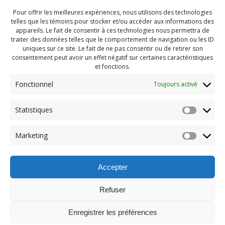
Pour offrir les meilleures expériences, nous utilisons des technologies
telles que les témoins pour stocker et/ou accéder aux informations des
appareils. Le fait de consentir à ces technologies nous permettra de
traiter des données telles que le comportement de navigation ou les ID
uniques sur ce site. Le fait de ne pas consentir ou de retirer son
consentement peut avoir un effet négatif sur certaines caractéristiques
et fonctions.
Fonctionnel
Toujours activé
Statistiques
Navigation
Previous:
Marketing
de
Previous
Party fin été 2022 (98)
post:
l'article
Accepter
Refuser
Enregistrer les préférences
© 2026 Maison des Jeunes de Boucherville.