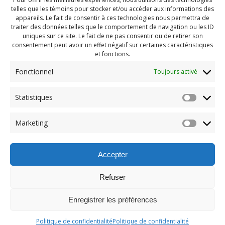
telles que les témoins pour stocker et/ou accéder aux informations des
appareils. Le fait de consentir à ces technologies nous permettra de
traiter des données telles que le comportement de navigation ou les ID
uniques sur ce site. Le fait de ne pas consentir ou de retirer son
consentement peut avoir un effet négatif sur certaines caractéristiques
et fonctions.
Fonctionnel
Toujours activé
Statistiques
Navigation
Previous:
Marketing
de
Previous
PDG aout 2023 (1)
post:
l'article
Accepter
Refuser
Enregistrer les préférences
© 2026 Maison des Jeunes de Boucherville.
Politique de confidentialité
Politique de confidentialité