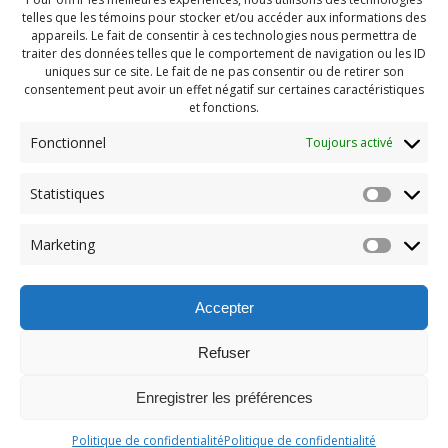
telles que les témoins pour stocker et/ou accéder aux informations des
appareils. Le fait de consentir à ces technologies nous permettra de
traiter des données telles que le comportement de navigation ou les ID
uniques sur ce site. Le fait de ne pas consentir ou de retirer son
consentement peut avoir un effet négatif sur certaines caractéristiques
et fonctions.
Fonctionnel
Toujours activé
Statistiques
Navigation
Previous:
Marketing
de
Previous
PDG aout 2023 (13)
post:
l'article
Accepter
Refuser
Enregistrer les préférences
© 2026 Maison des Jeunes de Boucherville.
Politique de confidentialité
Politique de confidentialité