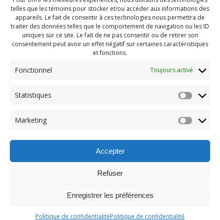
telles que les témoins pour stocker et/ou accéder aux informations des
appareils. Le fait de consentir à ces technologies nous permettra de
traiter des données telles que le comportement de navigation ou les ID
uniques sur ce site. Le fait de ne pas consentir ou de retirer son
consentement peut avoir un effet négatif sur certaines caractéristiques
et fonctions.
Fonctionnel
Toujours activé
Statistiques
Navigation
Previous:
Marketing
de
Previous
PDG aout 2023 (14)
post:
l'article
Accepter
Refuser
Enregistrer les préférences
© 2026 Maison des Jeunes de Boucherville.
Politique de confidentialité
Politique de confidentialité