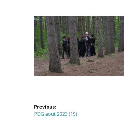
Navigation
Previous:
de
Previous
PDG aout 2023 (19)
post:
l'article