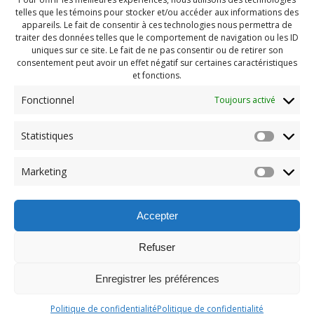
telles que les témoins pour stocker et/ou accéder aux informations des
appareils. Le fait de consentir à ces technologies nous permettra de
traiter des données telles que le comportement de navigation ou les ID
uniques sur ce site. Le fait de ne pas consentir ou de retirer son
consentement peut avoir un effet négatif sur certaines caractéristiques
et fonctions.
Fonctionnel
Toujours activé
Statistiques
Navigation
Previous:
Marketing
de
Previous
PDG aout 2023 (20)
post:
l'article
Accepter
Refuser
Enregistrer les préférences
© 2026 Maison des Jeunes de Boucherville.
Politique de confidentialité
Politique de confidentialité