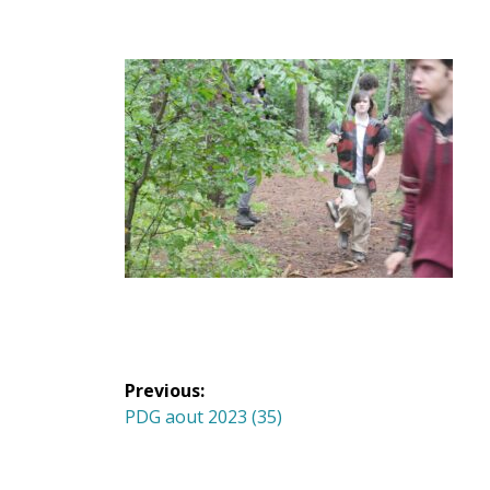
Navigation
Previous:
de
Previous
PDG aout 2023 (35)
post:
l'article