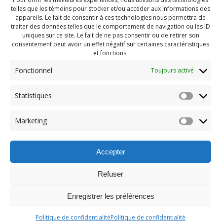
telles que les témoins pour stocker et/ou accéder aux informations des
appareils. Le fait de consentir à ces technologies nous permettra de
traiter des données telles que le comportement de navigation ou les ID
uniques sur ce site. Le fait de ne pas consentir ou de retirer son
consentement peut avoir un effet négatif sur certaines caractéristiques
et fonctions.
Fonctionnel
Toujours activé
Statistiques
Navigation
Previous:
Marketing
de
Previous
PDG aout 2023 (36)
post:
l'article
Accepter
Refuser
Enregistrer les préférences
© 2026 Maison des Jeunes de Boucherville.
Politique de confidentialité
Politique de confidentialité