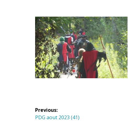
Navigation
Previous:
de
Previous
PDG aout 2023 (41)
post:
l'article