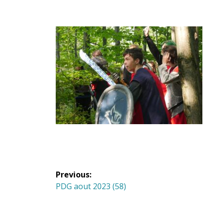
Navigation
Previous:
de
Previous
PDG aout 2023 (58)
post:
l'article