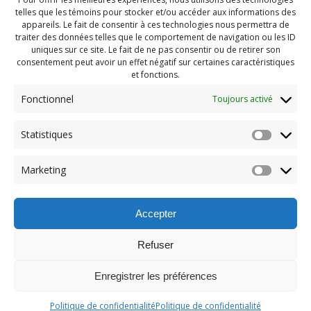
telles que les témoins pour stocker et/ou accéder aux informations des
appareils. Le fait de consentir à ces technologies nous permettra de
traiter des données telles que le comportement de navigation ou les ID
uniques sur ce site. Le fait de ne pas consentir ou de retirer son
consentement peut avoir un effet négatif sur certaines caractéristiques
et fonctions.
Fonctionnel
Toujours activé
Statistiques
Navigation
Previous:
Marketing
de
Previous
PDG aout 2023 (75)
post:
l'article
Accepter
Refuser
Enregistrer les préférences
© 2026 Maison des Jeunes de Boucherville.
Politique de confidentialité
Politique de confidentialité