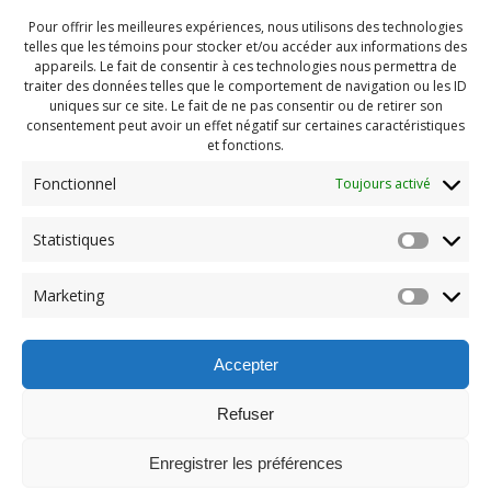
Pour offrir les meilleures expériences, nous utilisons des technologies
telles que les témoins pour stocker et/ou accéder aux informations des
appareils. Le fait de consentir à ces technologies nous permettra de
traiter des données telles que le comportement de navigation ou les ID
uniques sur ce site. Le fait de ne pas consentir ou de retirer son
consentement peut avoir un effet négatif sur certaines caractéristiques
et fonctions.
Fonctionnel
Toujours activé
Statistiques
Navigation
Previous:
Marketing
de
Previous
PDG Aout 2025 (11)
post:
l'article
Accepter
Refuser
Enregistrer les préférences
© 2026 Maison des Jeunes de Boucherville.