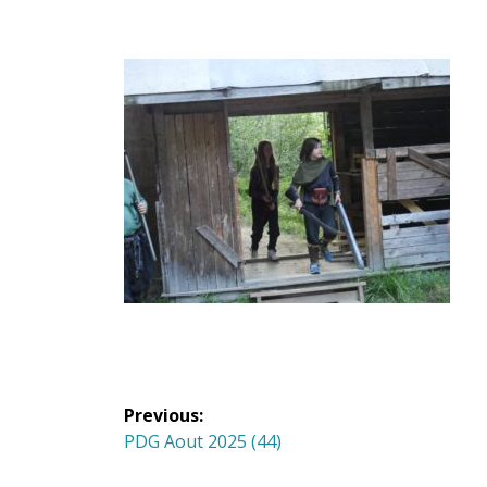
Navigation
Previous:
de
Previous
PDG Aout 2025 (44)
post: