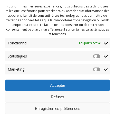
Pour offrir les meilleures expériences, nous utilisons des technologies
telles que les témoins pour stocker et/ou accéder aux informations des
appareils. Le fait de consentir à ces technologies nous permettra de
traiter des données telles que le comportement de navigation ou les ID
uniques sur ce site. Le fait de ne pas consentir ou de retirer son
consentement peut avoir un effet négatif sur certaines caractéristiques
et fonctions.
Fonctionnel
Toujours activé
Statistiques
Navigation
Previous:
Marketing
de
Previous
PDG Aout 2025 (50)
post:
l'article
Accepter
Refuser
Enregistrer les préférences
© 2026 Maison des Jeunes de Boucherville.