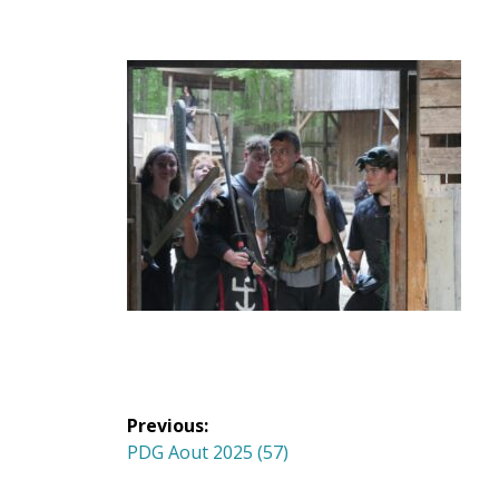
Navigation
Previous:
de
Previous
PDG Aout 2025 (57)
post: