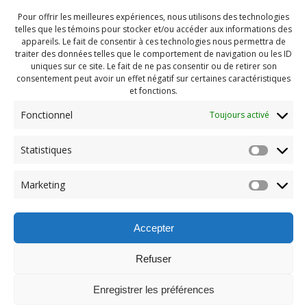
Pour offrir les meilleures expériences, nous utilisons des technologies
telles que les témoins pour stocker et/ou accéder aux informations des
appareils. Le fait de consentir à ces technologies nous permettra de
traiter des données telles que le comportement de navigation ou les ID
uniques sur ce site. Le fait de ne pas consentir ou de retirer son
consentement peut avoir un effet négatif sur certaines caractéristiques
et fonctions.
Fonctionnel
Toujours activé
Statistiques
Navigation
Previous:
Marketing
de
Previous
PDG Aout 2025 (81)
post:
l'article
Accepter
Refuser
Enregistrer les préférences
© 2026 Maison des Jeunes de Boucherville.