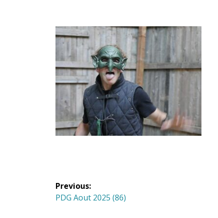
Navigation
Previous:
de
Previous
PDG Aout 2025 (86)
post: