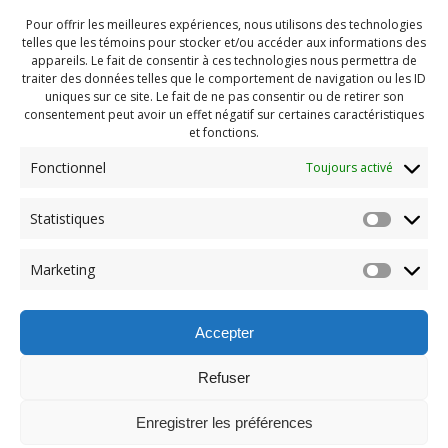
Pour offrir les meilleures expériences, nous utilisons des technologies
telles que les témoins pour stocker et/ou accéder aux informations des
appareils. Le fait de consentir à ces technologies nous permettra de
traiter des données telles que le comportement de navigation ou les ID
uniques sur ce site. Le fait de ne pas consentir ou de retirer son
consentement peut avoir un effet négatif sur certaines caractéristiques
et fonctions.
Fonctionnel
Toujours activé
Statistiques
Navigation
Previous:
Marketing
de
Previous
PDG Decembre 2018 (8)
post:
l'article
Accepter
Refuser
Enregistrer les préférences
© 2026 Maison des Jeunes de Boucherville.