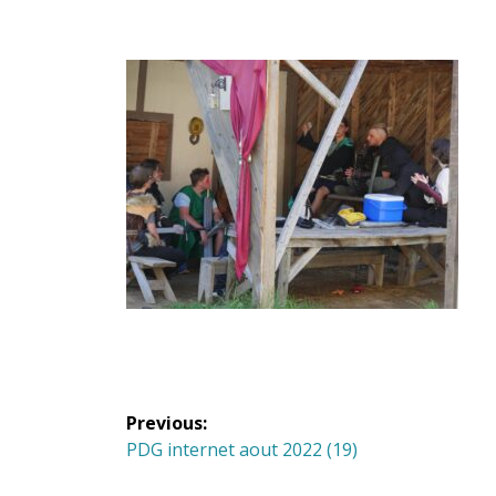
Navigation
Previous:
de
Previous
PDG internet aout 2022 (19)
post: