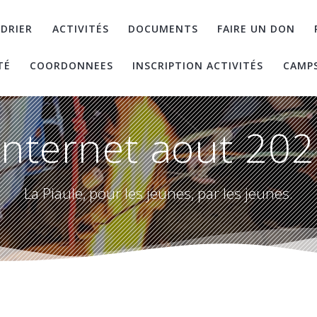
DRIER
ACTIVITÉS
DOCUMENTS
FAIRE UN DON
TÉ
COORDONNEES
INSCRIPTION ACTIVITÉS
CAMP
nternet aout 202
La Piaule, pour les jeunes, par les jeunes.