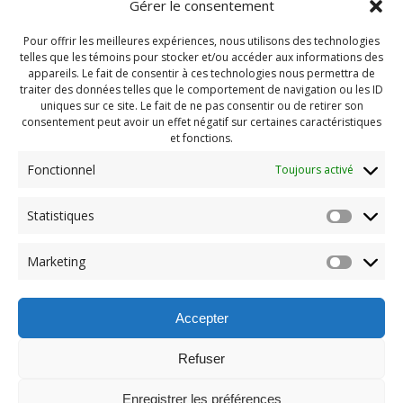
Gérer le consentement
Pour offrir les meilleures expériences, nous utilisons des technologies
telles que les témoins pour stocker et/ou accéder aux informations des
appareils. Le fait de consentir à ces technologies nous permettra de
traiter des données telles que le comportement de navigation ou les ID
uniques sur ce site. Le fait de ne pas consentir ou de retirer son
consentement peut avoir un effet négatif sur certaines caractéristiques
et fonctions.
Fonctionnel
Toujours activé
Navigation
Statistiques
Previous:
de
Previous
PDG internet aout 2022
Marketing
post:
(6)
l'article
Accepter
Refuser
Enregistrer les préférences