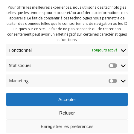
Pour offrir les meilleures expériences, nous utilisons des technologies
telles que les témoins pour stocker et/ou accéder aux informations des
appareils. Le fait de consentir à ces technologies nous permettra de
traiter des données telles que le comportement de navigation ou les ID
uniques sur ce site. Le fait de ne pas consentir ou de retirer son
consentement peut avoir un effet négatif sur certaines caractéristiques
et fonctions.
Fonctionnel
Toujours activé
Statistiques
Navigation
Previous:
Marketing
de
Previous
PDG Juillet 2021 (131)
post:
l'article
Accepter
Refuser
Enregistrer les préférences
© 2026 Maison des Jeunes de Boucherville.