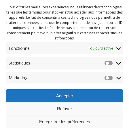
Pour offrir les meilleures expériences, nous utilisons des technologies
telles que les témoins pour stocker et/ou accéder aux informations des
appareils. Le fait de consentir à ces technologies nous permettra de
traiter des données telles que le comportement de navigation ou les ID
uniques sur ce site. Le fait de ne pas consentir ou de retirer son
consentement peut avoir un effet négatif sur certaines caractéristiques
et fonctions.
Fonctionnel
Toujours activé
Statistiques
Navigation
Previous:
Marketing
de
Previous
PDG Juillet 2021 (181)
post:
l'article
Accepter
Refuser
Enregistrer les préférences
© 2026 Maison des Jeunes de Boucherville.