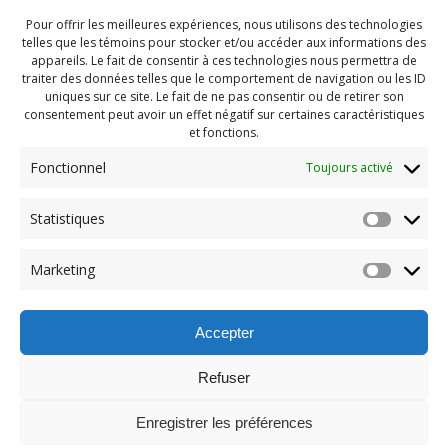
Pour offrir les meilleures expériences, nous utilisons des technologies
telles que les témoins pour stocker et/ou accéder aux informations des
appareils. Le fait de consentir à ces technologies nous permettra de
traiter des données telles que le comportement de navigation ou les ID
uniques sur ce site. Le fait de ne pas consentir ou de retirer son
consentement peut avoir un effet négatif sur certaines caractéristiques
et fonctions.
Fonctionnel
Toujours activé
Statistiques
Navigation
Previous:
Marketing
de
Previous
PDG Juillet 2021 (87)
post:
l'article
Accepter
Refuser
Enregistrer les préférences
© 2026 Maison des Jeunes de Boucherville.