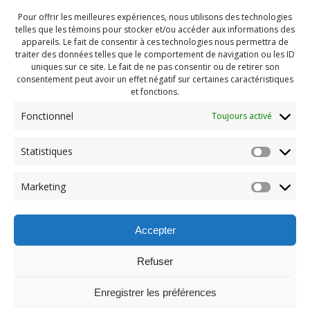
Pour offrir les meilleures expériences, nous utilisons des technologies
telles que les témoins pour stocker et/ou accéder aux informations des
appareils. Le fait de consentir à ces technologies nous permettra de
traiter des données telles que le comportement de navigation ou les ID
uniques sur ce site. Le fait de ne pas consentir ou de retirer son
consentement peut avoir un effet négatif sur certaines caractéristiques
et fonctions.
Fonctionnel
Toujours activé
Statistiques
Navigation
Previous:
Marketing
de
Previous
PDG Juillet 2021 (94)
post:
l'article
Accepter
Refuser
Enregistrer les préférences
© 2026 Maison des Jeunes de Boucherville.