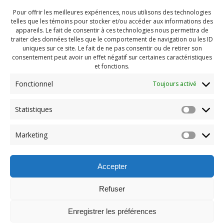
Pour offrir les meilleures expériences, nous utilisons des technologies
telles que les témoins pour stocker et/ou accéder aux informations des
appareils. Le fait de consentir à ces technologies nous permettra de
traiter des données telles que le comportement de navigation ou les ID
uniques sur ce site. Le fait de ne pas consentir ou de retirer son
consentement peut avoir un effet négatif sur certaines caractéristiques
et fonctions.
Fonctionnel
Toujours activé
Statistiques
Navigation
Previous:
Marketing
de
Previous
PDG Juillet 2022 (21)
post:
l'article
Accepter
Refuser
Enregistrer les préférences
© 2026 Maison des Jeunes de Boucherville.