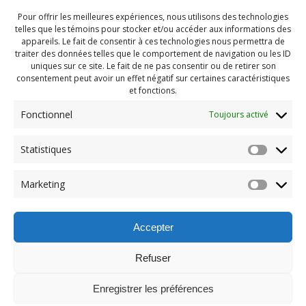
Pour offrir les meilleures expériences, nous utilisons des technologies
telles que les témoins pour stocker et/ou accéder aux informations des
appareils. Le fait de consentir à ces technologies nous permettra de
traiter des données telles que le comportement de navigation ou les ID
uniques sur ce site. Le fait de ne pas consentir ou de retirer son
consentement peut avoir un effet négatif sur certaines caractéristiques
et fonctions.
Fonctionnel
Toujours activé
Statistiques
Navigation
Previous:
Marketing
de
Previous
PDG Juillet 2022 (57)
post:
l'article
Accepter
Refuser
Enregistrer les préférences
© 2026 Maison des Jeunes de Boucherville.