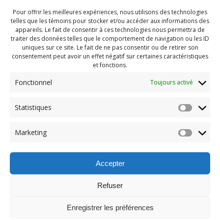
Pour offrir les meilleures expériences, nous utilisons des technologies
telles que les témoins pour stocker et/ou accéder aux informations des
appareils. Le fait de consentir à ces technologies nous permettra de
traiter des données telles que le comportement de navigation ou les ID
uniques sur ce site. Le fait de ne pas consentir ou de retirer son
consentement peut avoir un effet négatif sur certaines caractéristiques
et fonctions.
Fonctionnel
Toujours activé
Statistiques
Navigation
Previous:
Marketing
de
Previous
PDG Juillet 2022 (63)
post:
l'article
Accepter
Refuser
Enregistrer les préférences
© 2026 Maison des Jeunes de Boucherville.