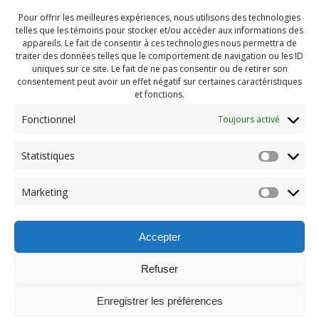
Pour offrir les meilleures expériences, nous utilisons des technologies
telles que les témoins pour stocker et/ou accéder aux informations des
appareils. Le fait de consentir à ces technologies nous permettra de
traiter des données telles que le comportement de navigation ou les ID
uniques sur ce site. Le fait de ne pas consentir ou de retirer son
consentement peut avoir un effet négatif sur certaines caractéristiques
et fonctions.
Fonctionnel
Toujours activé
Statistiques
Navigation
Previous:
Marketing
de
Previous
PDG Juillet 2022 (64)
post:
l'article
Accepter
Refuser
Enregistrer les préférences
© 2026 Maison des Jeunes de Boucherville.