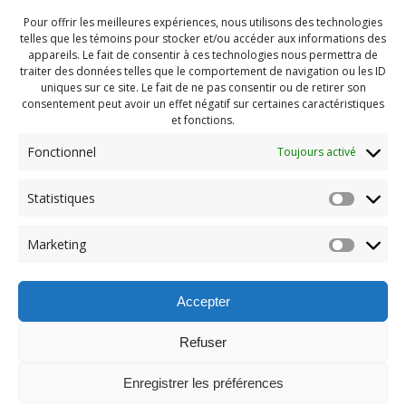
Pour offrir les meilleures expériences, nous utilisons des technologies
telles que les témoins pour stocker et/ou accéder aux informations des
appareils. Le fait de consentir à ces technologies nous permettra de
traiter des données telles que le comportement de navigation ou les ID
uniques sur ce site. Le fait de ne pas consentir ou de retirer son
consentement peut avoir un effet négatif sur certaines caractéristiques
et fonctions.
Fonctionnel
Toujours activé
Statistiques
Navigation
Previous:
Marketing
de
Previous
PDG Juillet 2022 (84)
post:
l'article
Accepter
Refuser
Enregistrer les préférences
© 2026 Maison des Jeunes de Boucherville.