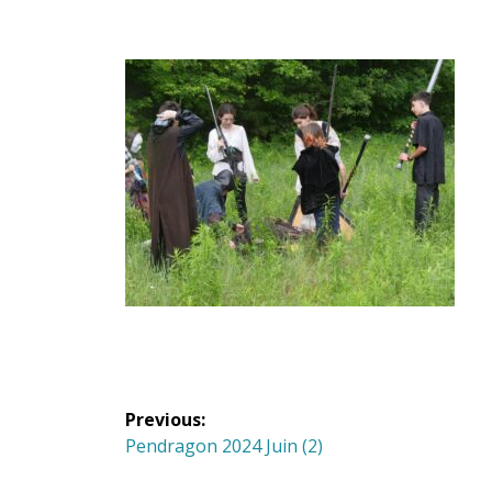
Navigation
Previous:
de
Previous
Pendragon 2024 Juin (2)
post: