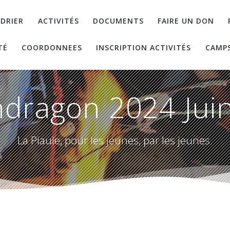
DRIER
ACTIVITÉS
DOCUMENTS
FAIRE UN DON
TÉ
COORDONNEES
INSCRIPTION ACTIVITÉS
CAMP
dragon 2024 Juin
La Piaule, pour les jeunes, par les jeunes.