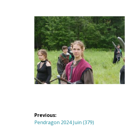
Navigation
Previous:
de
Previous
Pendragon 2024 Juin (379)
post: