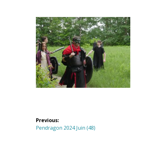
Navigation
Previous:
de
Previous
Pendragon 2024 Juin (48)
post: