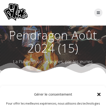
Skip
to
content
Pendragon Août
2024 (15)
La Piaule, pour les jeunes, par les jeunes.
Gérer le consentement
Pour offrir les meilleures expériences, nous utilisons des technologies