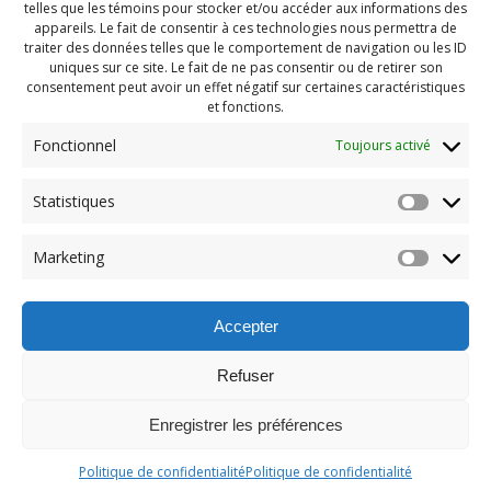
telles que les témoins pour stocker et/ou accéder aux informations des
appareils. Le fait de consentir à ces technologies nous permettra de
traiter des données telles que le comportement de navigation ou les ID
uniques sur ce site. Le fait de ne pas consentir ou de retirer son
consentement peut avoir un effet négatif sur certaines caractéristiques
et fonctions.
Fonctionnel
Toujours activé
Navigation
Statistiques
Previous:
de
Previous
Pendragon Août 2024
Marketing
post:
(15)
l'article
Accepter
Refuser
Enregistrer les préférences
© 2026 Maison des Jeunes de Boucherville.
Politique de confidentialité
Politique de confidentialité