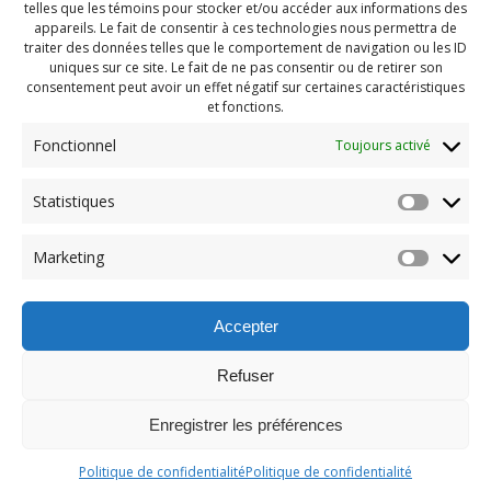
telles que les témoins pour stocker et/ou accéder aux informations des
appareils. Le fait de consentir à ces technologies nous permettra de
traiter des données telles que le comportement de navigation ou les ID
uniques sur ce site. Le fait de ne pas consentir ou de retirer son
consentement peut avoir un effet négatif sur certaines caractéristiques
et fonctions.
Fonctionnel
Toujours activé
Navigation
Statistiques
Previous:
de
Previous
Pendragon Août 2024
Marketing
post:
(16)
l'article
Accepter
Refuser
Enregistrer les préférences
© 2026 Maison des Jeunes de Boucherville.
Politique de confidentialité
Politique de confidentialité