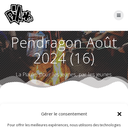
Skip
to
content
Pendragon Août
2024 (16)
La Piaule, pour les jeunes, par les jeunes.
Gérer le consentement
Pour offrir les meilleures expériences, nous utilisons des technologies