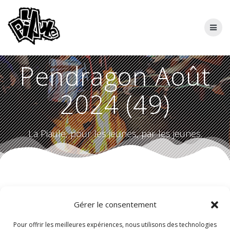
Skip
to
content
Pendragon Août
2024 (49)
La Piaule, pour les jeunes, par les jeunes.
Gérer le consentement
Pour offrir les meilleures expériences, nous utilisons des technologies