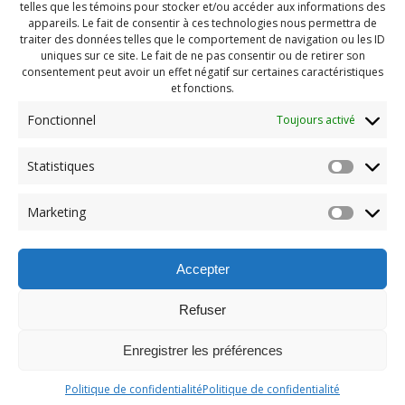
telles que les témoins pour stocker et/ou accéder aux informations des
appareils. Le fait de consentir à ces technologies nous permettra de
traiter des données telles que le comportement de navigation ou les ID
uniques sur ce site. Le fait de ne pas consentir ou de retirer son
consentement peut avoir un effet négatif sur certaines caractéristiques
et fonctions.
Fonctionnel
Toujours activé
Navigation
Statistiques
Previous:
de
Previous
Pendragon Août 2024
Marketing
post:
(49)
l'article
Accepter
Refuser
Enregistrer les préférences
© 2026 Maison des Jeunes de Boucherville.
Politique de confidentialité
Politique de confidentialité