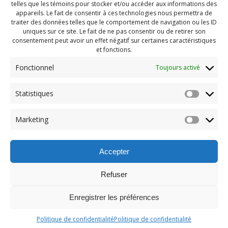
telles que les témoins pour stocker et/ou accéder aux informations des
appareils. Le fait de consentir à ces technologies nous permettra de
traiter des données telles que le comportement de navigation ou les ID
uniques sur ce site. Le fait de ne pas consentir ou de retirer son
consentement peut avoir un effet négatif sur certaines caractéristiques
et fonctions.
Fonctionnel
Toujours activé
Navigation
Statistiques
Previous:
de
Previous
Pendragon Août 2024
Marketing
post:
(58)
l'article
Accepter
Refuser
Enregistrer les préférences
© 2026 Maison des Jeunes de Boucherville.
Politique de confidentialité
Politique de confidentialité