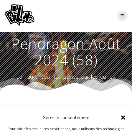
Skip
to
content
Pendragon Août
2024 (58)
La Piaule, pour les jeunes, par les jeunes.
Gérer le consentement
Pour offrir les meilleures expériences, nous utilisons des technologies