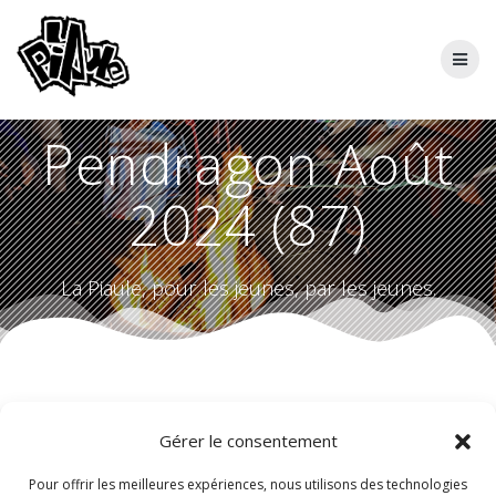
Skip
to
content
Pendragon Août
2024 (87)
La Piaule, pour les jeunes, par les jeunes.
Gérer le consentement
Pour offrir les meilleures expériences, nous utilisons des technologies