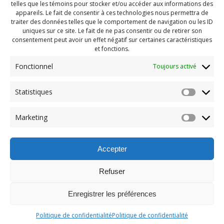
telles que les témoins pour stocker et/ou accéder aux informations des
appareils. Le fait de consentir à ces technologies nous permettra de
traiter des données telles que le comportement de navigation ou les ID
uniques sur ce site. Le fait de ne pas consentir ou de retirer son
consentement peut avoir un effet négatif sur certaines caractéristiques
et fonctions.
Fonctionnel
Toujours activé
Navigation
Statistiques
Previous:
de
Previous
Pendragon Août 2024
Marketing
post:
(87)
l'article
Accepter
Refuser
Enregistrer les préférences
© 2026 Maison des Jeunes de Boucherville.
Politique de confidentialité
Politique de confidentialité