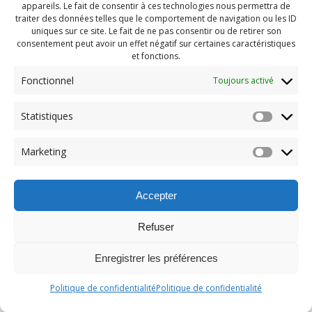
appareils. Le fait de consentir à ces technologies nous permettra de
traiter des données telles que le comportement de navigation ou les ID
uniques sur ce site. Le fait de ne pas consentir ou de retirer son
consentement peut avoir un effet négatif sur certaines caractéristiques
et fonctions.
Fonctionnel
Toujours activé
Statistiques
Navigation
Previous:
de
Previous
Pendragon Août 2024 (9)
Marketing
post:
l'article
Accepter
Refuser
Enregistrer les préférences
© 2026 Maison des Jeunes de Boucherville.
Politique de confidentialité
Politique de confidentialité