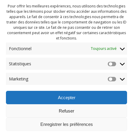
Pour offrir les meilleures expériences, nous utilisons des technologies
telles que les témoins pour stocker et/ou accéder aux informations des
appareils. Le fait de consentir à ces technologies nous permettra de
traiter des données telles que le comportement de navigation ou les ID
uniques sur ce site. Le fait de ne pas consentir ou de retirer son
consentement peut avoir un effet négatif sur certaines caractéristiques
et fonctions.
Fonctionnel
Toujours activé
Navigation
Statistiques
Previous:
de
Previous
Pendragon Juillet 2023
Marketing
post:
(13)
l'article
Accepter
Refuser
Enregistrer les préférences
© 2026 Maison des Jeunes de Boucherville.