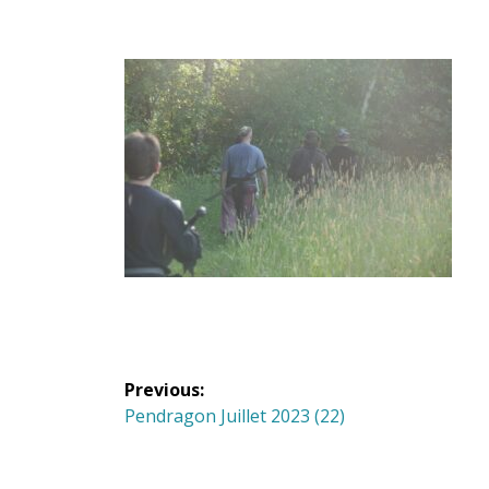
Navigation
Previous:
de
Previous
Pendragon Juillet 2023 (22)
post:
l'article