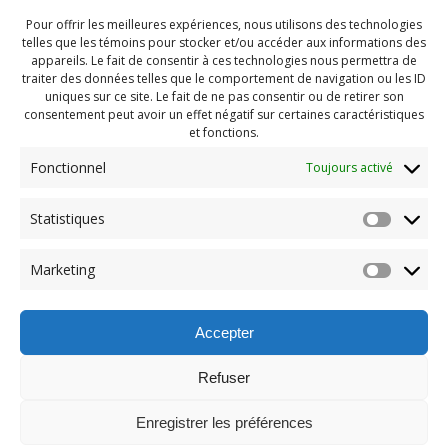
Pour offrir les meilleures expériences, nous utilisons des technologies
telles que les témoins pour stocker et/ou accéder aux informations des
appareils. Le fait de consentir à ces technologies nous permettra de
traiter des données telles que le comportement de navigation ou les ID
uniques sur ce site. Le fait de ne pas consentir ou de retirer son
consentement peut avoir un effet négatif sur certaines caractéristiques
et fonctions.
Fonctionnel
Toujours activé
Statistiques
Navigation
Previous:
Marketing
de
Previous
Pendragon Juillet 2024 (6)
post:
l'article
Accepter
Refuser
Enregistrer les préférences
© 2026 Maison des Jeunes de Boucherville.