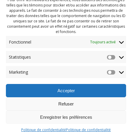
telles que les témoins pour stocker et/ou accéder aux informations des
appareils. Le fait de consentir à ces technologies nous permettra de
traiter des données telles que le comportement de navigation ou les ID
uniques sur ce site. Le fait de ne pas consentir ou de retirer son
consentement peut avoir un effet négatif sur certaines caractéristiques
et fonctions.
Fonctionnel
Toujours activé
Statistiques
Navigation
Previous:
Marketing
de
Previous
Pendragon Mai 2023 (10)
post:
l'article
Accepter
Refuser
Enregistrer les préférences
© 2026 Maison des Jeunes de Boucherville.
Politique de confidentialité
Politique de confidentialité